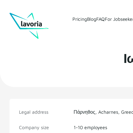
Pricing
Blog
FAQ
For Jobseeke
Ι
Legal address
Πάρνηθος, Acharnes, Gree
Company size
1-10 employees