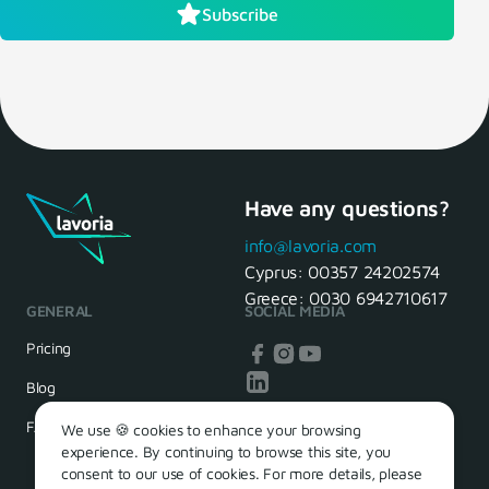
Subscribe
Have any questions?
info@lavoria.com
Cyprus:
00357 24202574
Greece:
0030 6942710617
GENERAL
SOCIAL MEDIA
Pricing
Blog
FAQ
We use 🍪 cookies to enhance your browsing
experience. By continuing to browse this site, you
consent to our use of cookies. For more details, please