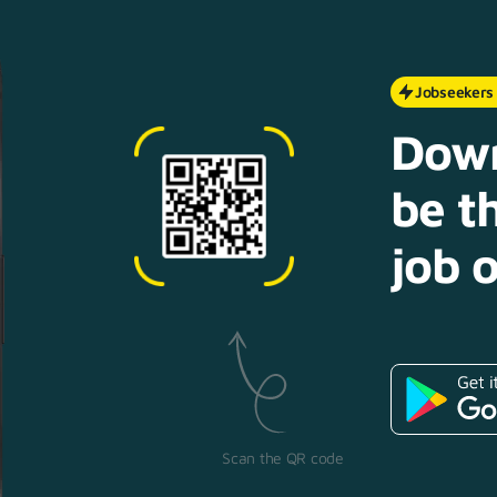
Jobseekers
Down
be th
job o
Scan the QR code