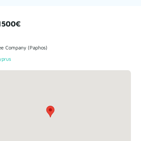
1500€
fee Company (Paphos)
yprus