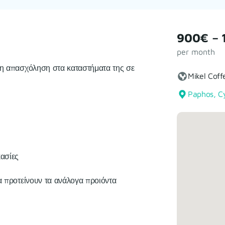
900€ – 
per month
ήρη απασχόληση στα καταστήματα της σε
Mikel Cof
Paphos, C
κασίες
α προτείνουν τα ανάλογα προιόντα