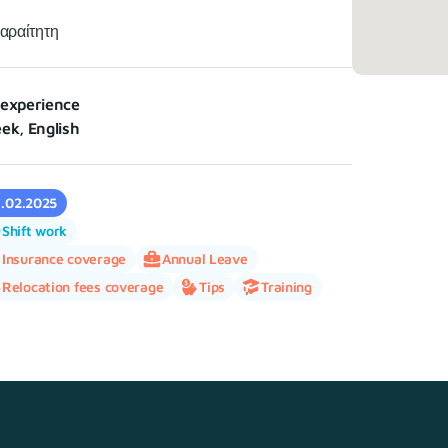
αραίτητη
experience
ek, English
1.02.2025
Shift work
Insurance coverage
Annual Leave
Relocation fees coverage
Tips
Training