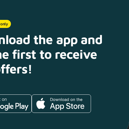
 only
load the app and
e first to receive
ffers!