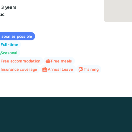
o 3 years
ic
 soon as possible
Full-time
Seasonal
Free accommodation
Free meals
Insurance coverage
Annual Leave
Training