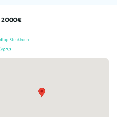
– 2000€
oftop Steakhouse
Cyprus