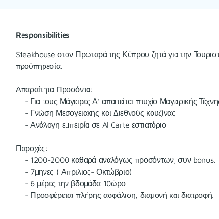
Responsibilities
Steakhouse στον Πρωταρά της Κύπρου ζητά για την Τουριστι
προϋπηρεσία.
Απαραίτητα Προσόντα:
- Για τους Μάγειρες Α' απαιτείται πτυχίο Μαγειρικής Τέχνη
- Γνώση Μεσογειακής και Διεθνούς κουζίνας
- Ανάλογη εμπειρία σε Al Carte εστιατόριο
Παροχές:
- 1200-2000 καθαρά αναλόγως προσόντων, συν bonus.
- 7μηνες ( Απριλιος- Οκτώβριο)
- 6 μέρες την βδομάδα 10ώρο
- Προσφέρεται πλήρης ασφάλιση, διαμονή και διατροφή.