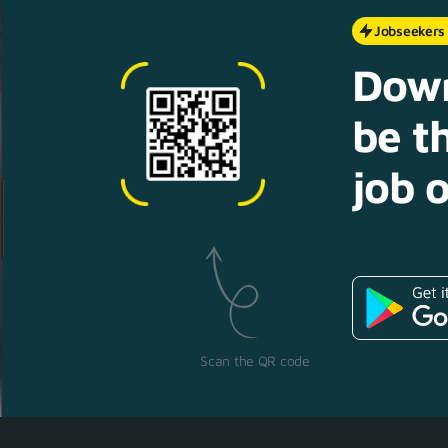
Jobseekers
Down
be th
job o
Scan the QR code