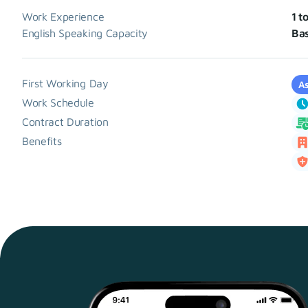
Work Experience
1 t
English Speaking Capacity
Bas
First Working Day
As
Work Schedule
Contract Duration
Benefits