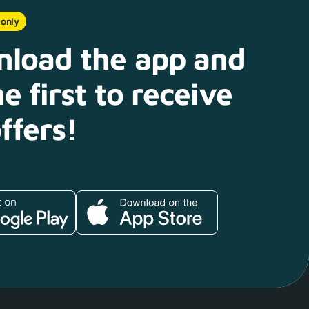
 only
load the app and
e first to receive
ffers!