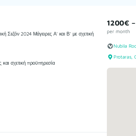
1200€ 
per month
κή Σεζόν 2024 Μάγειρες Α' και Β' με σχετική
Nubila Ro
Protaras, 
ς και σχετική προϋπηρεσία