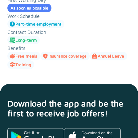
First Working Day
As soon as possible
Work Schedule
Part-time employment
Contract Duration
Long-term
Benefits
Free meals
Insurance coverage
Annual Leave
Training
Download the app and
be the
first to receive
job offers!