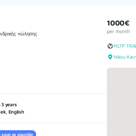
1000€
per month
ονδρικής πώλησης
MLTP TRA
Nikou Kav
o 3 years
ek, English
 soon as possible