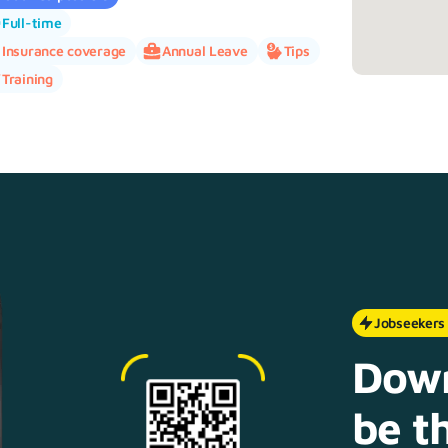
Full-time
Insurance coverage
Annual Leave
Tips
Training
Jobseekers
Down
be th