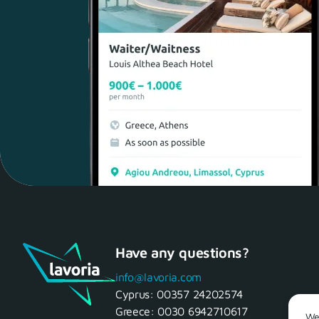
Have any questions?
info@lavoria.com
Cyprus:
00357 24202574
Greece:
0030 6942710617
We 