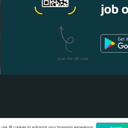
job o
Scan the QR code
use 🍪 cookies to enhance your browsing experience.
Accept