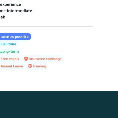
experience
per-Intermediate
eek
 soon as possible
Full-time
Long-term
Free meals
Insurance coverage
Annual Leave
Training