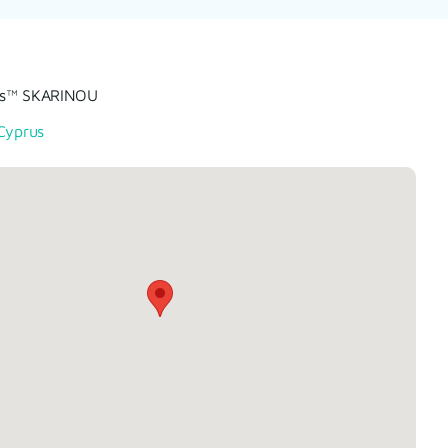
’s™ SKARINOU
Cyprus