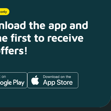
 only
load the app and
e first to receive
ffers!