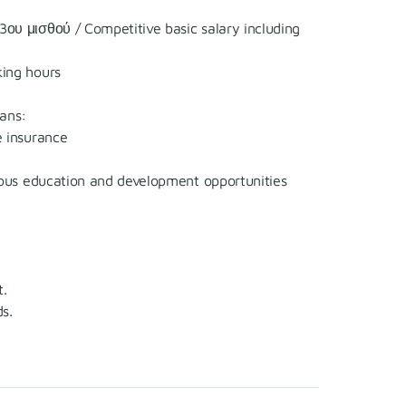
υ μισθού / Competitive basic salary including
ing hours
ans:
 insurance
ous education and development opportunities
t.
s.