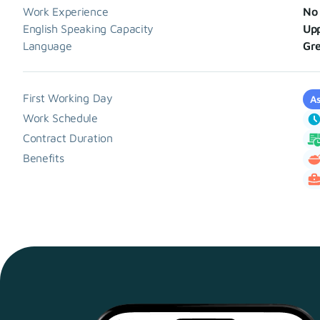
Work Experience
No 
English Speaking Capacity
Up
Language
Gr
First Working Day
As
Work Schedule
Contract Duration
Benefits