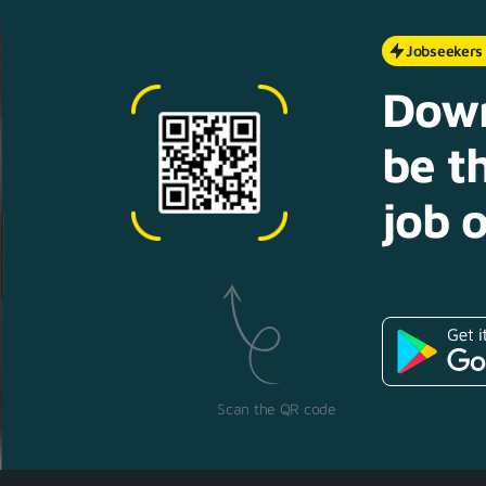
Jobseekers
Down
be th
job o
Scan the QR code