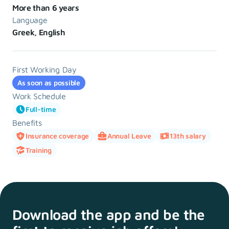
More than 6 years
Language
Greek, English
First Working Day
As soon as possible
Work Schedule
Full-time
Benefits
Insurance coverage
Annual Leave
13th salary
Training
Download the app and
be the