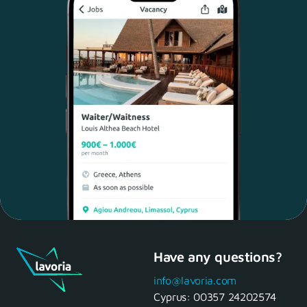
Have any questions?
Maria, 28 Waiter
Yes, of course! I'll be ready.
info@lavoria.com
Cyprus:
00357 24202574