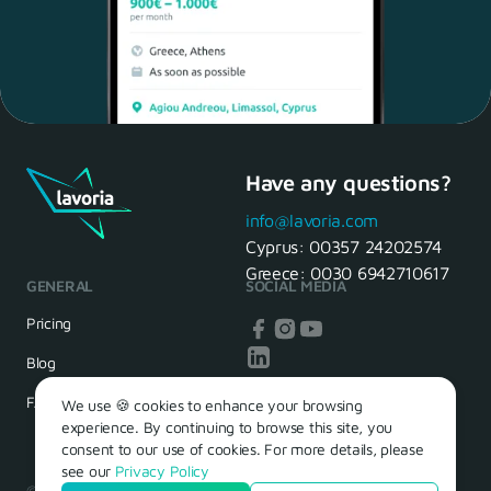
Have any questions?
Maria, 28 Waiter
Yes, of course! I'll be ready.
info@lavoria.com
Cyprus:
00357 24202574
Greece:
0030 6942710617
GENERAL
SOCIAL MEDIA
HR Manager
That's great! We look forward to
Pricing
seeing you tomorrow
Blog
FAQ
We use 🍪 cookies to enhance your browsing
experience. By continuing to browse this site, you
consent to our use of cookies. For more details, please
see our
Privacy Policy
© 2026 – Lavoria. Όλα τα δικαιώματα διατηρούνται.