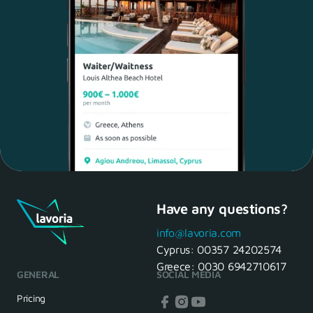
Have any questions?
Maria, 28 Waiter
Yes, of course! I'll be ready.
info@lavoria.com
Cyprus:
00357 24202574
Greece:
0030 6942710617
GENERAL
SOCIAL MEDIA
HR Manager
That's great! We look forward to
Pricing
seeing you tomorrow